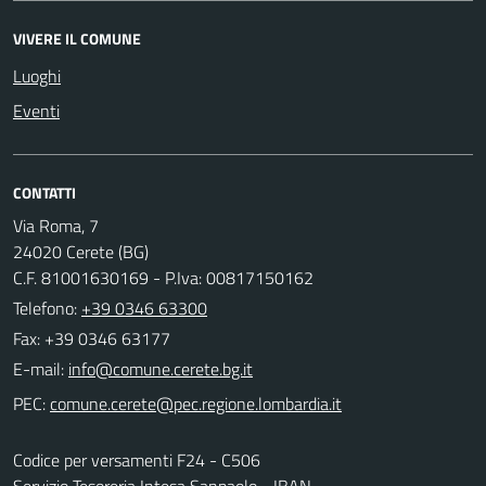
VIVERE IL COMUNE
Luoghi
Eventi
CONTATTI
Via Roma, 7
24020 Cerete (BG)
C.F. 81001630169 - P.Iva: 00817150162
Telefono:
+39 0346 63300
Fax: +39 0346 63177
E-mail:
PEC:
Codice per versamenti F24 - C506
Servizio Tesoreria Intesa Sanpaolo - IBAN