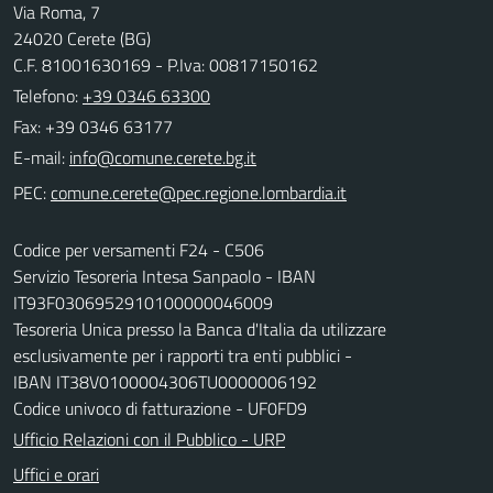
Via Roma, 7
24020 Cerete (BG)
C.F. 81001630169 - P.Iva: 00817150162
Telefono:
+39 0346 63300
Fax: +39 0346 63177
E-mail:
PEC:
Codice per versamenti F24 - C506
Servizio Tesoreria Intesa Sanpaolo - IBAN
IT93F0306952910100000046009
Tesoreria Unica presso la Banca d'Italia da utilizzare
esclusivamente per i rapporti tra enti pubblici -
IBAN IT38V0100004306TU0000006192
Codice univoco di fatturazione - UF0FD9
Ufficio Relazioni con il Pubblico - URP
Uffici e orari