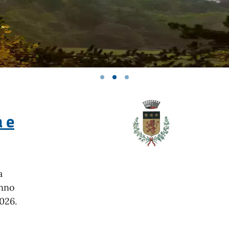
a e
a
anno
026.