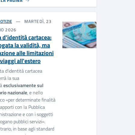
LLA PAGINA
OTIZIE
MARTEDÌ, 23
NO 2026
 d'identità cartacea:
ogata la validità, ma
zione alle limitazioni
 viaggi all'estero
ta d'identità cartacea
rrà la sua
tà
esclusivamente sul
orio nazionale
, e nello
ico «per determinate finalità
rapporti con la Pubblica
strazione e con i soggetti
ogano pubblici servizi».
trario, in base agli standard