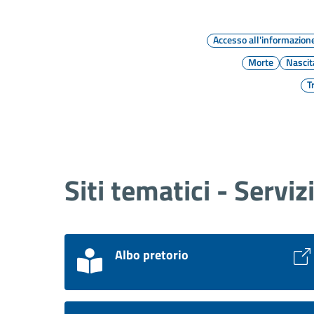
Accesso all'informazion
Morte
Nascit
T
Siti tematici - Serviz
Albo pretorio