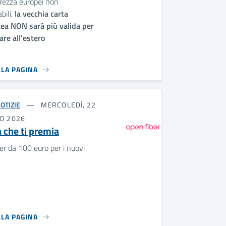
urezza europei non
bili,
la vecchia carta
cea NON sarà più valida per
are all'estero
LLA PAGINA
OTIZIE
MERCOLEDÌ, 22
IO 2026
a che ti premia
r da 100 euro per i nuovi
LLA PAGINA