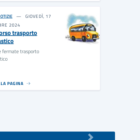
OTIZIE
GIOVEDÌ, 17
BRE 2024
orso trasporto
astico
e fermate trasporto
tico
LLA PAGINA