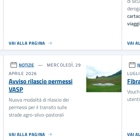
di sic
deroga
carta
viaggi
VAI ALLA PAGINA
VAI A
NOTIZIE
MERCOLEDÌ, 29
N
APRILE 2026
LUGL
Avviso rilascio permessi
Fibr
VASP
Vouche
utenti
Nuova modalità di rilascio dei
permessi per il transito sulle
strade agro-silvo-pastorali
VAI ALLA PAGINA
VAI A