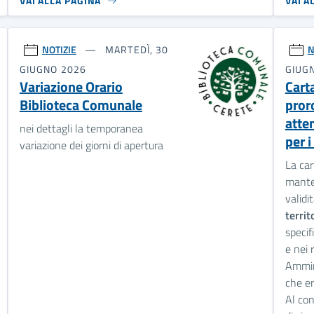
VAI ALLA PAGINA
VAI A
NOTIZIE
MARTEDÌ, 30
N
GIUGNO 2026
GIUG
Variazione Orario
Carta
Biblioteca Comunale
pror
atten
nei dettagli la temporanea
per i
variazione dei giorni di apertura
La car
mante
validi
territ
specif
e nei 
Ammini
che er
Al con