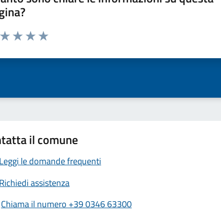
gina?
a da 1 a 5 stelle la pagina
ta 1 stelle su 5
Valuta 2 stelle su 5
Valuta 3 stelle su 5
Valuta 4 stelle su 5
Valuta 5 stelle su 5
tatta il comune
Leggi le domande frequenti
Richiedi assistenza
Chiama il numero +39 0346 63300