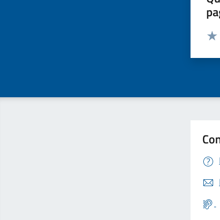
pa
Valut
Valu
Con