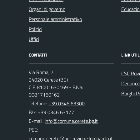
Organi di governo
Educazio
Personale amministrativo
Politici
Uffici
CONTATTI
LINK UTIL
Via Roma, 7
CSC Rov
24020 Cerete (BG)
Denunce 
C.F. 81001630169 - P.Iva:
Borghi P
00817150162
Telefono:
+39 0346 63300
Fax: +39 0346 63177
E-mail:
PEC: