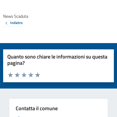
News Scaduta
Indietro
Quanto sono chiare le informazioni su questa
pagina?
Valuta da 1 a 5 stelle la pagina
Valuta 1 stelle su 5
Valuta 2 stelle su 5
Valuta 3 stelle su 5
Valuta 4 stelle su 5
Valuta 5 stelle su 5
Contatta il comune