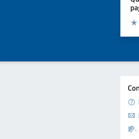
pa
Valut
Valu
Con