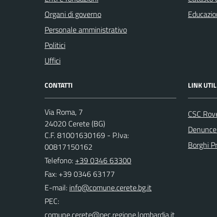
Organi di governo
Educazio
Personale amministrativo
Politici
Uffici
CONTATTI
LINK UTIL
Via Roma, 7
CSC Rov
24020 Cerete (BG)
Denunce 
C.F. 81001630169 - P.Iva:
Borghi P
00817150162
Telefono:
+39 0346 63300
Fax: +39 0346 63177
E-mail:
PEC: