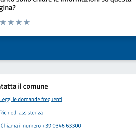
gina?
a da 1 a 5 stelle la pagina
ta 1 stelle su 5
Valuta 2 stelle su 5
Valuta 3 stelle su 5
Valuta 4 stelle su 5
Valuta 5 stelle su 5
tatta il comune
Leggi le domande frequenti
Richiedi assistenza
Chiama il numero +39 0346 63300