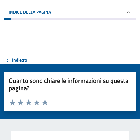
INDICE DELLA PAGINA
Indietro
Quanto sono chiare le informazioni su questa
pagina?
Valuta da 1 a 5 stelle la pagina
Valuta 1 stelle su 5
Valuta 2 stelle su 5
Valuta 3 stelle su 5
Valuta 4 stelle su 5
Valuta 5 stelle su 5