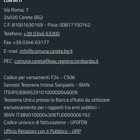
CONTATTI
Via Roma, 7
24020 Cerete (BG)
C.F. 81001630169 - P.Iva: 00817150162
Telefono:
+39 0346 63300
Fax: +39 0346 63177
E-mail:
PEC:
Codice per versamenti F24 - C506
Servizio Tesoreria Intesa Sanpaolo - IBAN
IT93F0306952910100000046009
Tesoreria Unica presso la Banca d'Italia da utilizzare
esclusivamente per i rapporti tra enti pubblici -
IBAN IT38V0100004306TU0000006192
Codice univoco di fatturazione - UF0FD9
Ufficio Relazioni con il Pubblico - URP