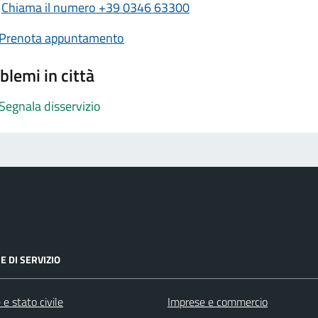
Chiama il numero +39 0346 63300
Prenota appuntamento
blemi in città
Segnala disservizio
E DI SERVIZIO
e stato civile
Imprese e commercio