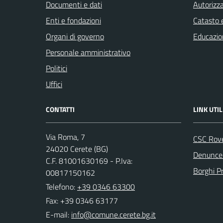
Documenti e dati
Autorizza
Enti e fondazioni
Catasto e
Organi di governo
Educazio
Personale amministrativo
Politici
Uffici
CONTATTI
LINK UTIL
Via Roma, 7
CSC Rov
24020 Cerete (BG)
Denunce 
C.F. 81001630169 - P.Iva:
Borghi P
00817150162
Telefono:
+39 0346 63300
Fax: +39 0346 63177
E-mail: