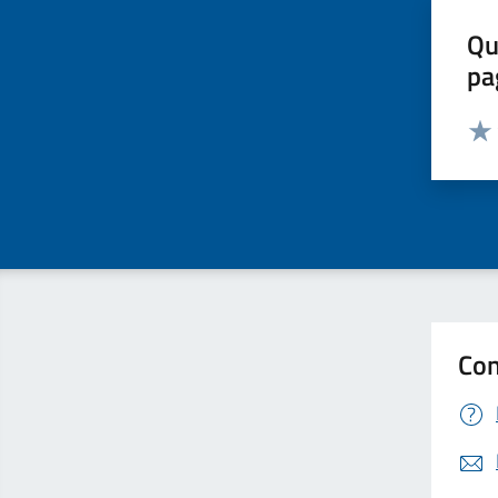
Qu
pa
Valut
Valu
Con