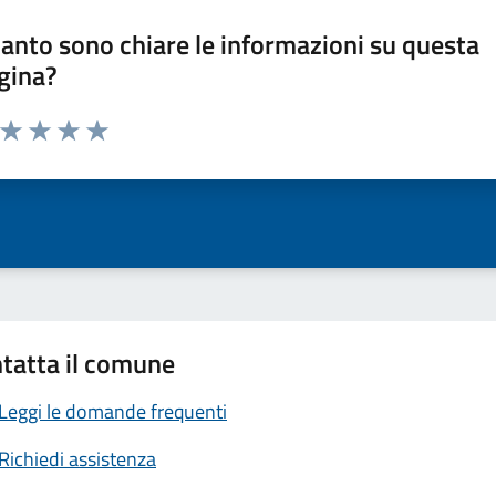
anto sono chiare le informazioni su questa
gina?
a da 1 a 5 stelle la pagina
ta 1 stelle su 5
Valuta 2 stelle su 5
Valuta 3 stelle su 5
Valuta 4 stelle su 5
Valuta 5 stelle su 5
tatta il comune
Leggi le domande frequenti
Richiedi assistenza