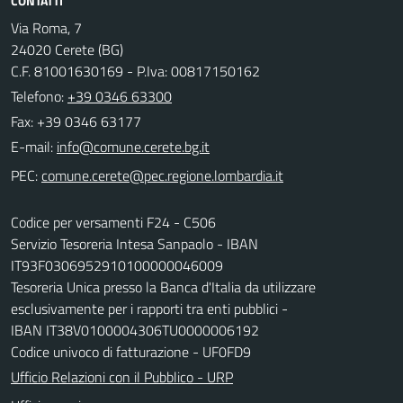
CONTATTI
Via Roma, 7
24020 Cerete (BG)
C.F. 81001630169 - P.Iva: 00817150162
Telefono:
+39 0346 63300
Fax: +39 0346 63177
E-mail:
PEC:
Codice per versamenti F24 - C506
Servizio Tesoreria Intesa Sanpaolo - IBAN
IT93F0306952910100000046009
Tesoreria Unica presso la Banca d'Italia da utilizzare
esclusivamente per i rapporti tra enti pubblici -
IBAN IT38V0100004306TU0000006192
Codice univoco di fatturazione - UF0FD9
Ufficio Relazioni con il Pubblico - URP