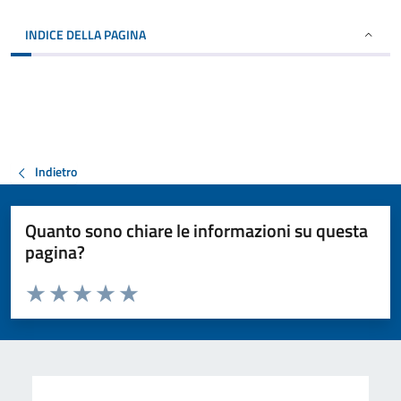
INDICE DELLA PAGINA
Indietro
Quanto sono chiare le informazioni su questa
pagina?
Valuta da 1 a 5 stelle la pagina
Valuta 1 stelle su 5
Valuta 2 stelle su 5
Valuta 3 stelle su 5
Valuta 4 stelle su 5
Valuta 5 stelle su 5