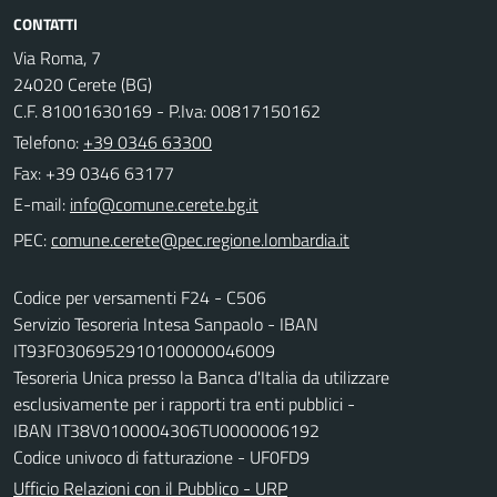
CONTATTI
Via Roma, 7
24020 Cerete (BG)
C.F. 81001630169 - P.Iva: 00817150162
Telefono:
+39 0346 63300
Fax: +39 0346 63177
E-mail:
PEC:
Codice per versamenti F24 - C506
Servizio Tesoreria Intesa Sanpaolo - IBAN
IT93F0306952910100000046009
Tesoreria Unica presso la Banca d'Italia da utilizzare
esclusivamente per i rapporti tra enti pubblici -
IBAN IT38V0100004306TU0000006192
Codice univoco di fatturazione - UF0FD9
Ufficio Relazioni con il Pubblico - URP