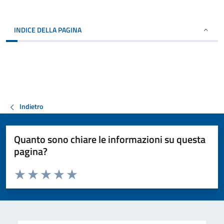
INDICE DELLA PAGINA
Indietro
Quanto sono chiare le informazioni su questa
pagina?
Valuta da 1 a 5 stelle la pagina
Valuta 1 stelle su 5
Valuta 2 stelle su 5
Valuta 3 stelle su 5
Valuta 4 stelle su 5
Valuta 5 stelle su 5