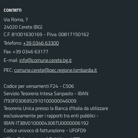
CONTATTI
Via Roma, 7
24020 Cerete (BG)
C.F. 81001630169 - P.Iva: 00817150162
Telefono:
+39 0346 63300
Fax: +39 0346 63177
E-mail:
PEC:
Codice per versamenti F24 - C506
Servizio Tesoreria Intesa Sanpaolo - IBAN
IT93F0306952910100000046009
Tesoreria Unica presso la Banca d'Italia da utilizzare
esclusivamente per i rapporti tra enti pubblici -
IBAN IT38V0100004306TU0000006192
Codice univoco di fatturazione - UF0FD9