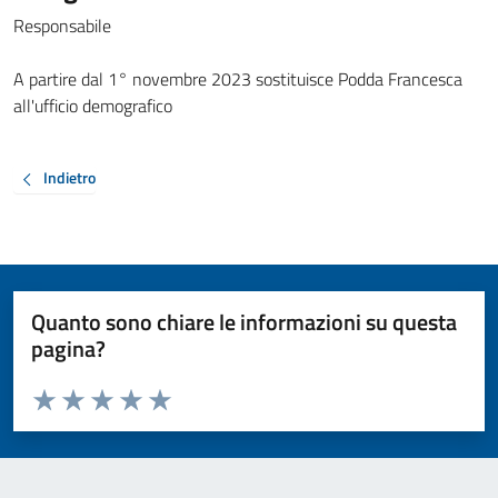
Responsabile
A partire dal 1° novembre 2023 sostituisce Podda Francesca
all'ufficio demografico
Indietro
Quanto sono chiare le informazioni su questa
pagina?
Valuta da 1 a 5 stelle la pagina
Valuta 1 stelle su 5
Valuta 2 stelle su 5
Valuta 3 stelle su 5
Valuta 4 stelle su 5
Valuta 5 stelle su 5