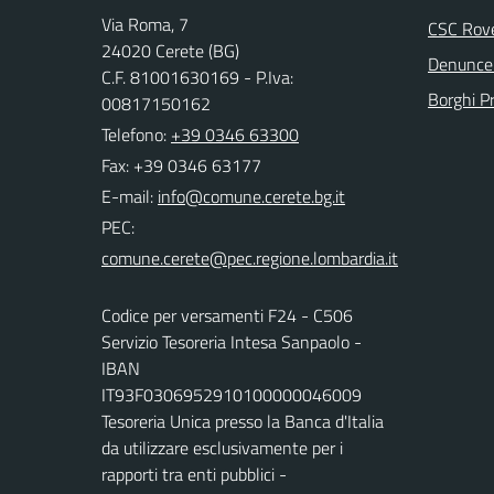
Via Roma, 7
CSC Rov
24020 Cerete (BG)
Denunce 
C.F. 81001630169 - P.Iva:
Borghi P
00817150162
Telefono:
+39 0346 63300
Fax: +39 0346 63177
E-mail:
PEC:
Codice per versamenti F24 - C506
Servizio Tesoreria Intesa Sanpaolo -
IBAN
IT93F0306952910100000046009
Tesoreria Unica presso la Banca d'Italia
da utilizzare esclusivamente per i
rapporti tra enti pubblici -