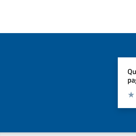
Qu
pa
Valut
Valu