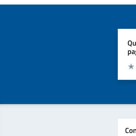
Qu
pa
Valut
Valu
Con