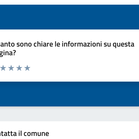
anto sono chiare le informazioni su questa
gina?
a da 1 a 5 stelle la pagina
ta 1 stelle su 5
Valuta 2 stelle su 5
Valuta 3 stelle su 5
Valuta 4 stelle su 5
Valuta 5 stelle su 5
tatta il comune