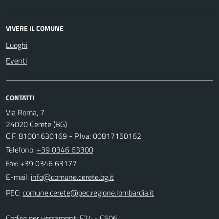
VIVERE IL COMUNE
Luoghi
Eventi
CONTATTI
Via Roma, 7
24020 Cerete (BG)
C.F. 81001630169 - P.Iva: 00817150162
Telefono:
+39 0346 63300
Fax: +39 0346 63177
E-mail:
PEC:
Codice per versamenti F24 - C506