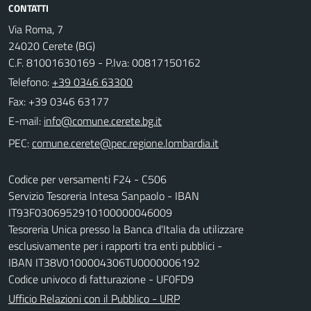
CONTATTI
Via Roma, 7
24020 Cerete (BG)
C.F. 81001630169 - P.Iva: 00817150162
Telefono:
+39 0346 63300
Fax: +39 0346 63177
E-mail:
PEC:
Codice per versamenti F24 - C506
Servizio Tesoreria Intesa Sanpaolo - IBAN
IT93F0306952910100000046009
Tesoreria Unica presso la Banca d'Italia da utilizzare
esclusivamente per i rapporti tra enti pubblici -
IBAN IT38V0100004306TU0000006192
Codice univoco di fatturazione - UF0FD9
Ufficio Relazioni con il Pubblico - URP