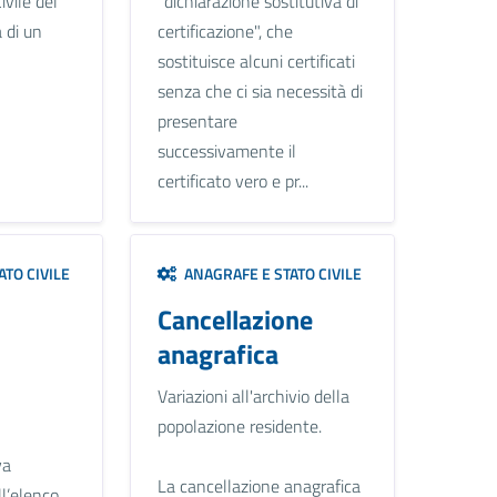
ivile del
"dichiarazione sostitutiva di
 di un
certificazione", che
sostituisce alcuni certificati
senza che ci sia necessità di
presentare
successivamente il
certificato vero e pr...
TO CIVILE
ANAGRAFE E STATO CIVILE
Cancellazione
anagrafica
Variazioni all'archivio della
popolazione residente.
va
La cancellazione anagrafica
ll’elenco