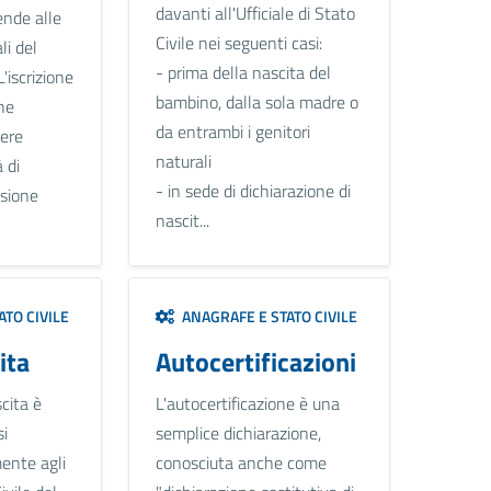
davanti all'Ufficiale di Stato
ende alle
Civile nei seguenti casi:
li del
- prima della nascita del
L'iscrizione
bambino, dalla sola madre o
ne
da entrambi i genitori
sere
naturali
 di
- in sede di dichiarazione di
asione
nascit...
TO CIVILE
ANAGRAFE E STATO CIVILE
ita
Autocertificazioni
cita è
L'autocertificazione è una
si
semplice dichiarazione,
ente agli
conosciuta anche come