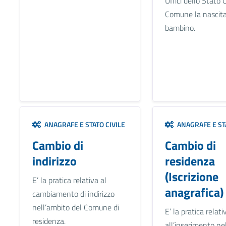
Uffici dello Stato C
Comune la nascita
bambino.
ANAGRAFE E STATO CIVILE
ANAGRAFE E STA
Cambio di
Cambio di
indirizzo
residenza
(Iscrizione
E’ la pratica relativa al
anagrafica)
cambiamento di indirizzo
nell’ambito del Comune di
E’ la pratica relati
residenza.
all’inserimento ne