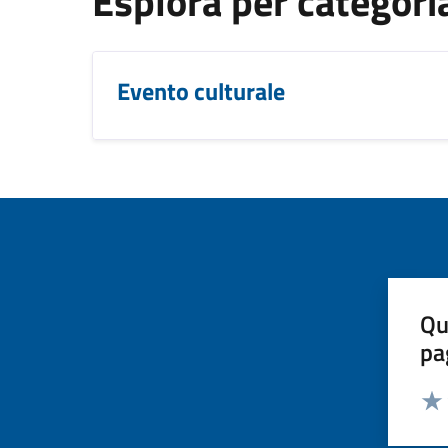
Esplora per categori
Evento culturale
Qu
pa
Valut
Valu