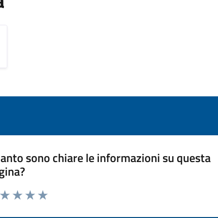
a
anto sono chiare le informazioni su questa
gina?
a da 1 a 5 stelle la pagina
ta 1 stelle su 5
Valuta 2 stelle su 5
Valuta 3 stelle su 5
Valuta 4 stelle su 5
Valuta 5 stelle su 5